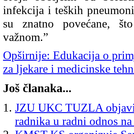
infekcija i teških pneumon
su znatno povećane, što
važnom.”
Opširnije: Edukacija o prim
za ljekare i medicinske te
Još članaka...
JZU UKC TUZLA objavi
radnika u radni odnos n