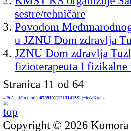
KMST KS organizuje Sara
sestre/tehničare
Povodom Međunarodnog d
u JZNU Dom zdravlja Tu
JZNU Dom zdravlja Tuzl
fizioterapeuta I fizikalne 
Stranica 11 od 64
«
Početak
Prethodna
6
7
8
9
10
11
12
13
14
15
Slijedeća
Kraj
»
Copyright © 2026 Komora z