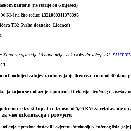
nskom kantonu (ne starije od 6 mjeseci)
0,00 KM na žiro račun:
1321000311370396
ičara TK; Svrha doznake: Licenca)
a.
e Komori najkasnije 30 dana prije isteka roka do kojeg važi
.
ZAHTJE
NCE
ori podnijeti zahtjev za obnavljanje licence, u roku od 30 dana pri
acija kojom se dokazuje ispunjenost kriterija stručnog usavršava
potrebno je izvršiti uplatu u iznosu od 5,00 KM za reizdavanje na
 za više informacija i provjeru
u mijenjale prezime dostaviti i
ovjerenu fotokopiju vjenčanog lista
, gdje