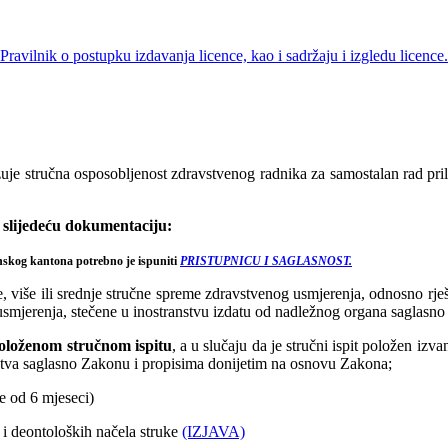
Pravilnik o postupku izdavanja licence, kao i sadržaju i izgledu licence.
uje stručna osposobljenost zdravstvenog radnika za samostalan rad pr
 slijedeću dokumentaciju:
nskog kantona potrebno je ispuniti
PRISTUPNICU I SAGLASNOST.
, više ili srednje stručne spreme zdravstvenog usmjerenja, odnosno rješe
 usmjerenja, stečene u inostranstvu izdatu od nadležnog organa saglasn
položenom stručnom ispitu
, a u slučaju da je stručni ispit položen iz
stva saglasno Zakonu i propisima donijetim na osnovu Zakona;
je od 6 mjeseci)
 i deontoloških načela struke
(IZJAVA)