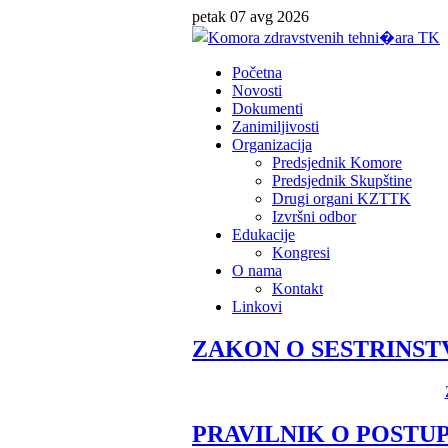
petak 07 avg 2026
Početna
Novosti
Dokumenti
Zanimiljivosti
Organizacija
Predsjednik Komore
Predsjednik Skupštine
Drugi organi KZTTK
Izvršni odbor
Edukacije
Kongresi
O nama
Kontakt
Linkovi
ZAKON O SESTRINST
PRAVILNIK O POSTUP