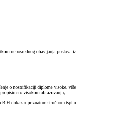
ilikom neposrednog obavljanja poslova iz
nje o nostrifikaciji diplome visoke, više
o propisima o visokom obrazovanju;
van BiH dokaz o priznatom stručnom ispitu