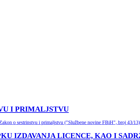
VU I PRIMALJSTVU
Zakon o sestrinstvu i primaljstvu ("Službene novine FBiH", broj 43/13
KU IZDAVANJA LICENCE, KAO I SADR