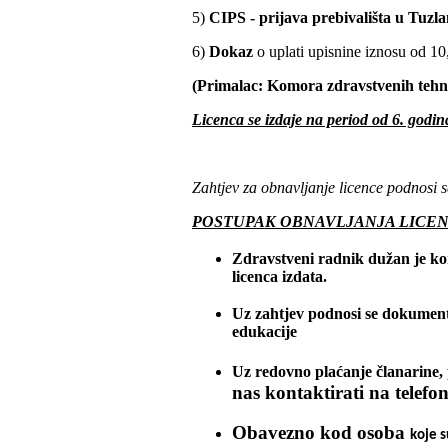
5)
CIPS - prijava prebivališta u Tuzla
6)
Dokaz
o uplati upisnine iznosu od 1
(Primalac: Komora zdravstvenih tehn
Licenca se izdaje na period od 6. godin
Zahtjev za obnavljanje licence podnosi s
POSTUPAK OBNAVLJANJA LICE
Zdravstveni radnik dužan je kom
licenca izdata.
Uz zahtjev podnosi se dokument
edukacije
Uz redovno plaćanje članarine, 
nas kontaktirati na telefon
Obavezno kod osoba
koje s