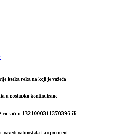
V
je isteka roka na koji je važeća
nja u postupku kontinuirane
1321000311370396 ili
 žiro račun
 je navedena konstatacija o promjeni