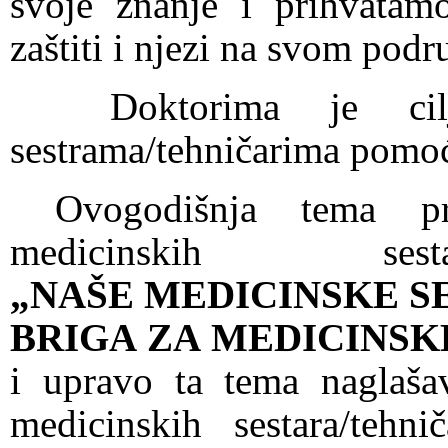
svoje znanje i prihvatam
zaštiti i njezi na svom podr
Doktorima je cil
sestrama/tehničarima pomo
Ovogodišnja tema p
medicinskih 
„
NA
Š
E
MEDICINSKE
S
BRIGA
ZA
MEDICINS
i upravo ta tema
naglaša
medicinskih sestara/tehn