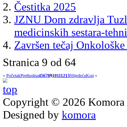
Čestitka 2025
JZNU Dom zdravlja Tuzla
medicinskih sestara-tehn
Završen tečaj Onkološke f
Stranica 9 od 64
«
Početak
Prethodna
4
5
6
7
8
9
10
11
12
13
Slijedeća
Kraj
»
Copyright © 2026 Komora z
Designed by
komora