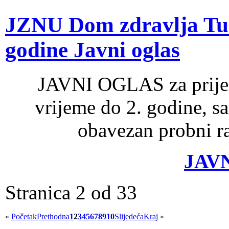
JZNU Dom zdravlja Tuzl
godine Javni oglas
JAVNI OGLAS za prijem
vrijeme do 2. godine, 
obavezan probni ra
JAV
Stranica 2 od 33
«
Početak
Prethodna
1
2
3
4
5
6
7
8
9
10
Slijedeća
Kraj
»