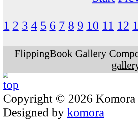
1
2
3
4
5
6
7
8
9
10
11
12
FlippingBook Gallery Compo
galler
Copyright © 2026 Komora z
Designed by
komora