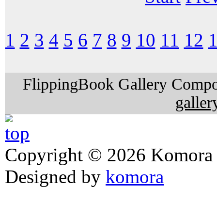
1
2
3
4
5
6
7
8
9
10
11
12
FlippingBook Gallery Compo
galler
Copyright © 2026 Komora z
Designed by
komora