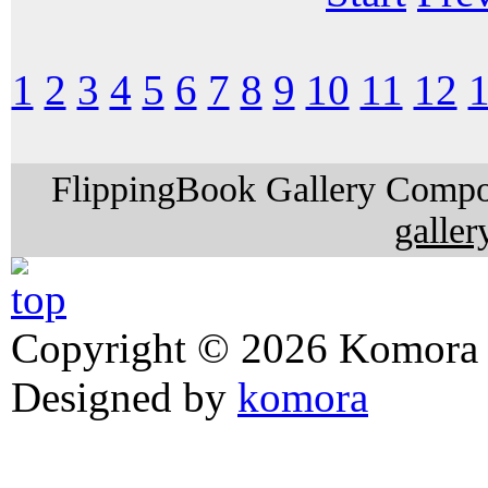
1
2
3
4
5
6
7
8
9
10
11
12
FlippingBook Gallery Compo
galler
Copyright © 2026 Komora z
Designed by
komora