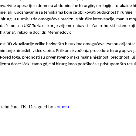
invazivne operacije u domenu abdominalne hirurgije, urologije, torakalne hirur
vanje, ali i upoznavanje sa tehnikama koje će oblikovati budućnost hirurgije.
hirurgiju u smislu da omogućava preciznije hiruške intervencije, manju mo
a ćemo i na UKC Tuzla u skorije vrijeme nabaviti sličan robotski sistem koji
kih grana”, rekao je doc. dr. Mehmedović.
st 3D vizualizacije velike brzine što hirurzima omogućava izvrsnu orijenta
snimanje hirurških videozapisa. Prilikom izvođenja procedure hirurg upra
. Pored toga, prednosti su prvenstveno maksimalna nježnost, preciznost, uš
ijenta doseći čak i tamo gdje bi hirurg imao poteškoća s pristupom što re
 tehničara TK. Designed by
komora