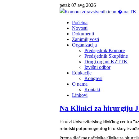
petak 07 avg 2026
Početna
Novosti
Dokumenti
Zanimiljivosti
Organizacija
Predsjednik Komore
Predsjednik Skupštine
Drugi organi KZTTK
Izvršni odbor
Edukacije
Kongresi
O nama
Kontakt
Linkovi
Na Klinici za hirurgiju 
Hirurzi Univerzitetskog kliničkog centra Tu
robotski potpomognutog hirurškog izvođen
Prema riječima načelnika Klinike za hirurgi