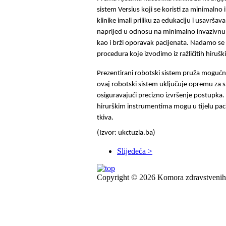
sistem Versius koji se koristi za minimalno 
klinike imali priliku za edukaciju i usavrša
naprijed u odnosu na minimalno invazivnu 
kao i brži oporavak pacijenata. Nadamo se d
procedura koje izvodimo iz ražličitih hiruš
Prezentirani robotski sistem pruža mogućno
ovaj robotski sistem uključuje opremu za 
osiguravajući precizno izvršenje postupka
hirurškim instrumentima mogu u tijelu pac
tkiva.
(Izvor: ukctuzla.ba)
Slijedeća >
Copyright © 2026 Komora zdravstvenih