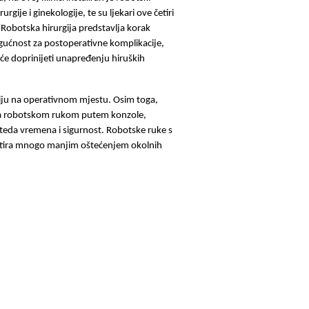
gije i ginekologije, te su ljekari ove četiri
 “Robotska hirurgija predstavlja korak
gućnost za postoperativne komplikacije,
 će doprinijeti unapređenju hiruških
ciju na operativnom mjestu. Osim toga,
vlja robotskom rukom putem konzole,
teda vremena i sigurnost. Robotske ruke s
zultira mnogo manjim oštećenjem okolnih