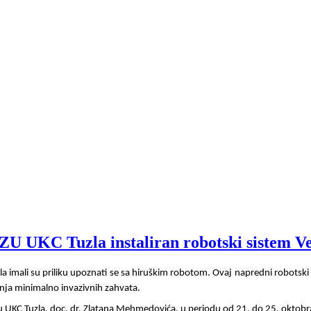
JZU UKC Tuzla instaliran robotski sistem Ve
zla imali su priliku upoznati se sa hiruškim robotom. Ovaj napredni robotski
ja minimalno invazivnih zahvata.
ju UKC Tuzla, doc. dr. Zlatana Mehmedovića, u periodu od 21. do 25. oktobra, 