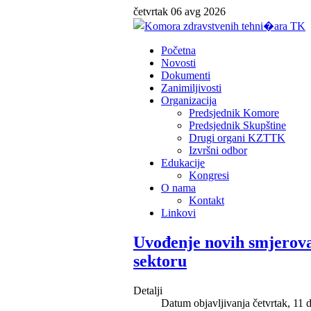
četvrtak 06 avg 2026
Početna
Novosti
Dokumenti
Zanimiljivosti
Organizacija
Predsjednik Komore
Predsjednik Skupštine
Drugi organi KZTTK
Izvršni odbor
Edukacije
Kongresi
O nama
Kontakt
Linkovi
Uvođenje novih smjerova
sektoru
Detalji
Datum objavljivanja četvrtak, 11