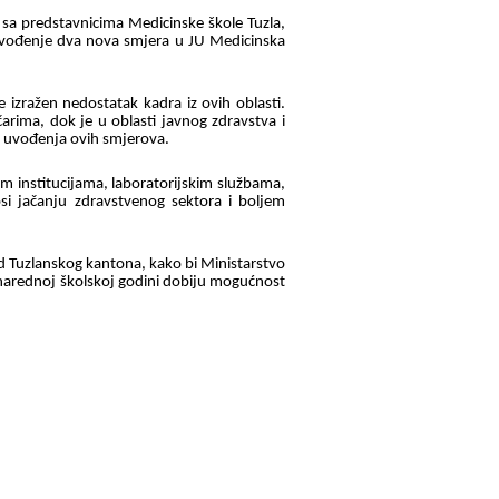
a predstavnicima Medicinske škole Tuzla,
uvođenje dva nova smjera u JU Medicinska
e izražen nedostatak kadra iz ovih oblasti.
rima, dok je u oblasti javnog zdravstva i
t uvođenja ovih smjerova.
m institucijama, laboratorijskim službama,
si jačanju zdravstvenog sektora i boljem
od Tuzlanskog kantona, kako bi Ministarstvo
 narednoj školskoj godini dobiju mogućnost