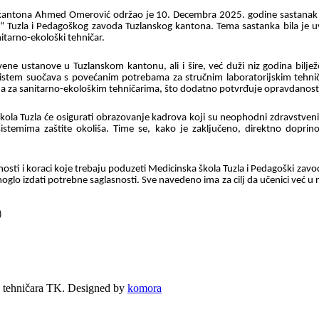
 kantona Ahmed Omerović održao je 10. Decembra 2025. godine sastanak s
“ Tuzla i Pedagoškog zavoda Tuzlanskog kantona. Tema sastanka bila je 
anitarno-ekološki tehničar.
tvene ustanove u Tuzlanskom kantonu, ali i šire, već duži niz godina biljež
istem suočava s povećanim potrebama za stručnim laboratorijskim tehniča
nja za sanitarno-ekološkim tehničarima, što dodatno potvrđuje opravdanos
la Tuzla će osigurati obrazovanje kadrova koji su neophodni zdravstveni
stemima zaštite okoliša. Time se, kako je zaključeno, direktno doprino
osti i koraci koje trebaju poduzeti Medicinska škola Tuzla i Pedagoški zav
glo izdati potrebne saglasnosti. Sve navedeno ima za cilj da učenici već u
)
 tehničara TK. Designed by
komora