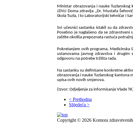
Ministar obrazovanja i nauke Tuzlanskog
JZNU Doma zdravlja „Dr. Mustafa Šehović
škola Tuzla, i to Laboratorijski tehničar i S
Svi učesnici sastanka istakli su da zdravs
Posebno je naglašeno da se zdravstveni s
zaštite okoliša prepoznata rastuća potraž
Pokretanjem ovih programa, Medicinska ško
ustanovama javnog zdravstva i drugim si
odgovoru na potrebe tržišta rada.
Na sastanku su definisane konkretne aktivn
obrazovanja i nauke Tuzlanskog kantona mo
upisa ovih novih smjerova.
(Izvor: Odjeljenje za informisanje Vlade TK
< Prethodna
Slijedeća >
Copyright © 2026 Komora zdravstvenih