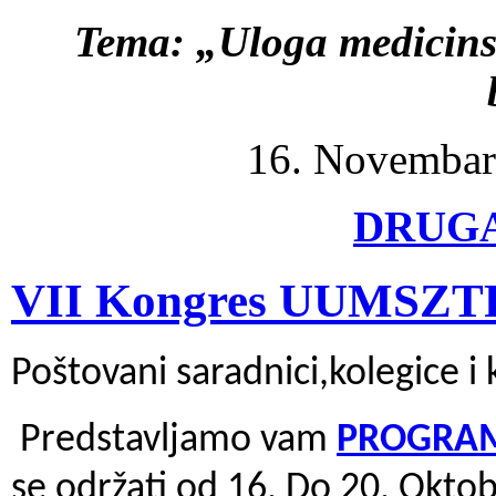
Tema: „Uloga medicinsk
16. Novembar
DRUGA
VII Kongres UUMSZTR
Poštovani saradnici,kolegice i 
Predstavljamo vam
PROGRAM
se održati od 16. Do 20. Okto