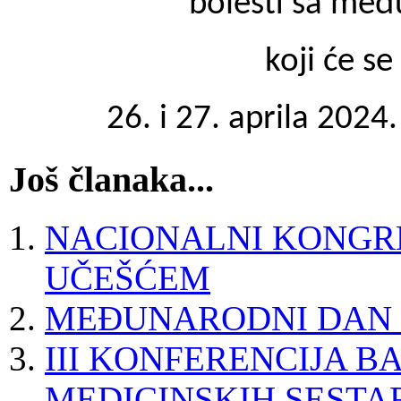
bolesti sa me
koji će se
26. i 27. aprila 2024.
Još članaka...
NACIONALNI KONGR
UČEŠĆEM
MEĐUNARODNI DAN R
III KONFERENCIJA B
MEDICINSKIH SESTA